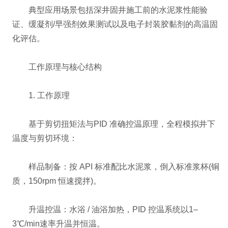
典型应用场景包括深井固井施工前的水泥浆性能验
证、缓凝剂/早强剂效果测试以及电子封装胶黏剂的高温固
化评估。
工作原理与核心结构
1. 工作原理
基于剪切扭矩法与PID 准确控温原理，全程模拟井下
温度与剪切环境：
样品制备：按 API 标准配比水泥浆，倒入标准浆杯(铜
质，150rpm 恒速搅拌)。
升温控温：水浴 / 油浴加热，PID 控温系统以1–
3℃/min速率升温并恒温。