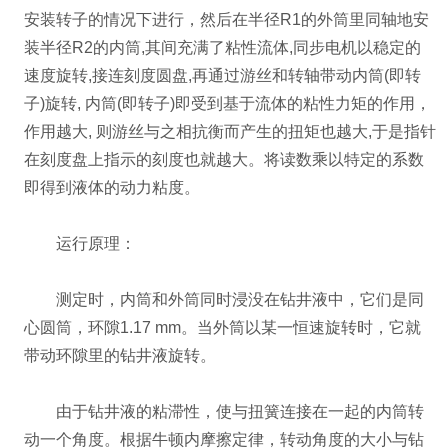
安装转子的情况下进行，然后在半径R1的外筒里同轴地安
装半径R2的内筒,其间充满了粘性流体,同步电机以稳定的
速度旋转,接连刻度圆盘,再通过游丝和转轴带动内筒(即转
子)旋转, 内筒(即转子)即受到基于流体的粘性力矩的作用，
作用越大, 则游丝与之相抗衡而产生的扭矩也越大,于是指针
在刻度盘上指示的刻度也就越大。将读数乘以特定的系数
即得到液体的动力粘度。
运行原理：
测定时，内筒和外筒同时浸没在钻井液中，它们是同
心圆筒，环隙1.17 mm。当外筒以某一恒速旋转时，它就
带动环隙里的钻井液旋转。
由于钻井液的粘滞性，使与扭簧连接在一起的内筒转
动一个角度。根据牛顿内摩擦定律，转动角度的大小与钻