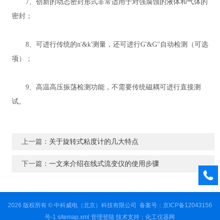
7、创新的动态密封形式非常适用于对强腐蚀的液体和气体的
密封；
8、可进行传统的n'&k'测量，还可进行G'&G"自动检测（可选
项）；
9、高温高压振荡检测功能，不需要传统磁耦可进行直接测
试。
上一篇：
关于旋转式粘度计的几大特点
下一篇：
一文来介绍在线式流变仪的使用步骤
2026 版权所有 © 中科威电（北京）科技有限公司
备案号：京ICP备12043156
号-1
sitemap.xml
管理登陆
技术支持：
化工仪器网