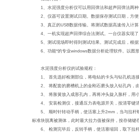
1、水泥强度分析仪可以用回弹法和超声回弹法两种
2、仪器可设置测试日期。数据保存测试日期，方便
3、真正的USB数据传输。将测试数据高速传入计算
4、一机实现超声回弹综合法测试。一台仪器实现了
5、测试现场即时得到测试结果。测试完成后，根据
6、功能*的专业windows数据分析处理软件。以图形
水泥强度分析仪的试验规程：
1、 首先选好检测部位，将电钻的卡头与钻孔机连接
2、 将配套的磨槽机上的金刚石磨头放入钻孔内，由
3、 将胀簧放入成形孔内，再将冲头旋入胀杆，用小
4、 安装检测仪，接通压力表电源开关，按清零键
5、 顺时针转动手柄，使活塞上升2mm，当与拉杆
标准块脱离被测体，此时最大拉力值被保持，按存储键
6、 检测完毕后，反转手柄，使活塞缩回，取下拉