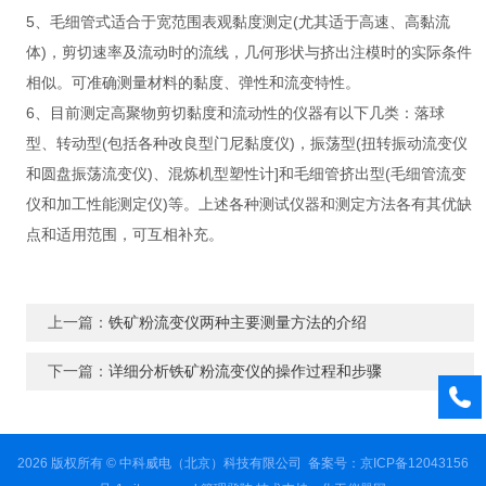
5、毛细管式适合于宽范围表观黏度测定(尤其适于高速、高黏流
体)，剪切速率及流动时的流线，几何形状与挤出注模时的实际条件
相似。可准确测量材料的黏度、弹性和流变特性。
6、目前测定高聚物剪切黏度和流动性的仪器有以下几类：落球
型、转动型(包括各种改良型门尼黏度仪)，振荡型(扭转振动流变仪
和圆盘振荡流变仪)、混炼机型塑性计]和毛细管挤出型(毛细管流变
仪和加工性能测定仪)等。上述各种测试仪器和测定方法各有其优缺
点和适用范围，可互相补充。
上一篇：
铁矿粉流变仪两种主要测量方法的介绍
下一篇：
详细分析铁矿粉流变仪的操作过程和步骤
2026 版权所有 © 中科威电（北京）科技有限公司
备案号：京ICP备12043156